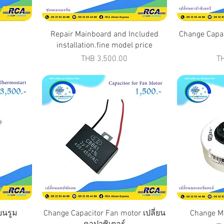
Repair Mainboard and Included
Change Capac
installation.fine model price
Price
Pr
THB 3,500.00
T
ยนรูม
Change Capacitor Fan motor เปลี่ยน
Change Mo