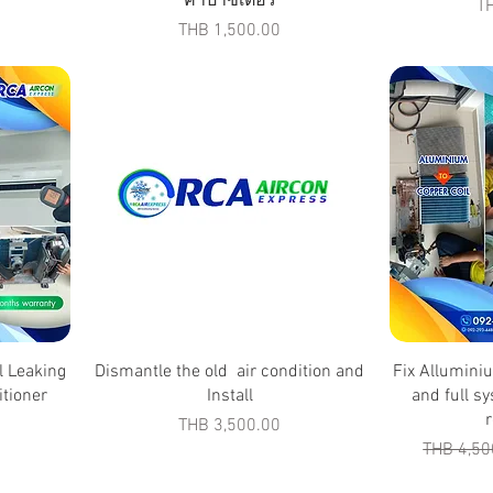
คาปาซิเตอร์
Pr
T
Price
THB 1,500.00
l Leaking
Dismantle the old air condition and
Fix Allumini
itioner
Install
and full s
r
Price
THB 3,500.00
Regular P
THB 4,50