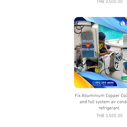
Price
THB 3,500.00
Fix Alluminium Copper Coi
and full system air cond
refrigerant.
Price
THB 3,500.00