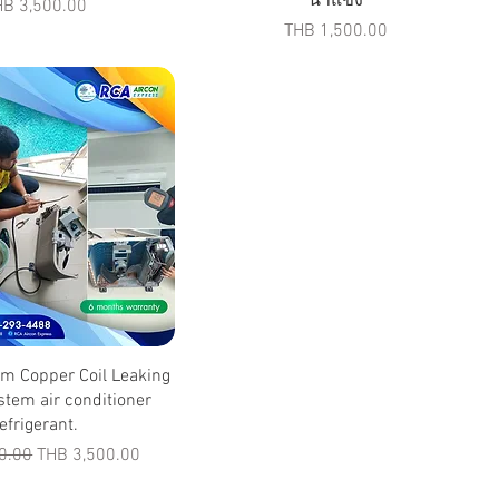
น้ำแข็ง
ice
HB 3,500.00
Price
THB 1,500.00
um Copper Coil Leaking
ystem air conditioner
efrigerant.
rice
Sale Price
0.00
THB 3,500.00