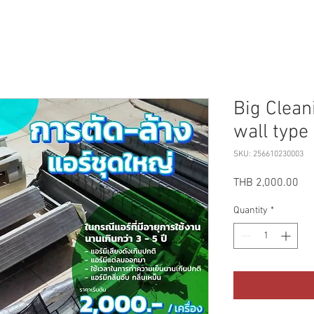
Big Clean
wall type
SKU: 256610230003
Pri
THB 2,000.00
Quantity
*